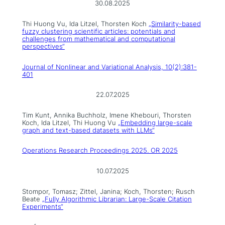
30.08.2025
Thi Huong Vu, Ida Litzel, Thorsten Koch
„Similarity-based
fuzzy clustering scientific articles: potentials and
challenges from mathematical and computational
perspectives“
Journal of Nonlinear and Variational Analysis, 10(2):381-
401
22.07.2025
Tim Kunt, Annika Buchholz, Imene Khebouri, Thorsten
Koch, Ida Litzel, Thi Huong Vu
„Embedding large-scale
graph and text-based datasets with LLMs“
Operations Research Proceedings 2025. OR 2025
10.07.2025
Stompor, Tomasz; Zittel, Janina; Koch, Thorsten; Rusch
Beate
„Fully Algorithmic Librarian: Large-Scale Citation
Experiments“