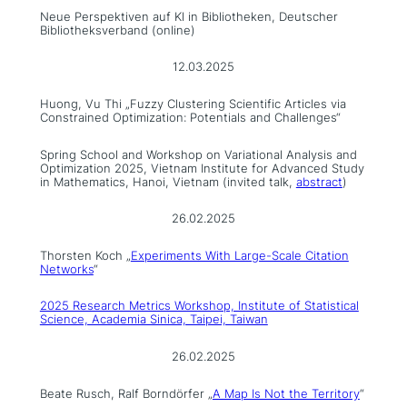
Neue Perspektiven auf Kl in Bibliotheken, Deutscher
Bibliotheksverband (online)
12.03.2025
Huong, Vu Thi „Fuzzy Clustering Scientific Articles via
Constrained Optimization: Potentials and Challenges“
Spring School and Workshop on Variational Analysis and
Optimization 2025, Vietnam Institute for Advanced Study
in Mathematics, Hanoi, Vietnam (invited talk,
abstract
)
26.02.2025
Thorsten Koch „
Experiments With Large-Scale Citation
Networks
“
2025 Research Metrics Workshop, Institute of Statistical
Science, Academia Sinica, Taipei, Taiwan
26.02.2025
Beate Rusch, Ralf Borndörfer „
A Map Is Not the Territory
“