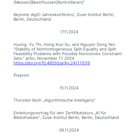
[Messen|Beeinflussen|Kontrollieren]“
Keynote digiS-Jahreskonferenz, Zuse-Institut Berlin,
Berlin, Deutschland
17.11.2024
Huong, Vu Thi, Hong-Kun Xu, and Nguyen Dong Yen.
“Stability of Nonhomogeneous Split Equality and Split
Feasibility Problems with Possibly Nonconvex Constraint
Sets.” arXiv, November 17, 2024.
https://doi.org/10.48550/arXiv.2411.11019
.
Preprint
15.11.2024
Thorsten Koch „Algorithmische Intelligenz“
Einleitungsvortrag für den Zertifikatskurs „AI für
Bibliothekare“, Zuse-Institut Berlin, Berlin, Deutschland
06.11.2024