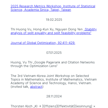
2025 Research Metrics Workshop, Institute of Statistical
Science, Academia Sinica, Taipei, Taiwan
19.02.2025
Thi Huong Vu, Hong-Kun Xu, Nguyen Dong Yen
„Stability
analysis of split equality and split feasibility problems“
Journal of Global Optimization, 92:411-429.
07.01.2025
Huong, Vu Thi „Google Pagerank and Citation Networks
through the Optimization Lens“
The 3rd Vietnam-Korea Joint Workshop on Selected
Topics in Mathematics, Institute of Mathematics, Vietnam
Academy of Science and Technology, Hanoi, Vietnam.
(invited talk,
abstract
)
28.11.2024
Thorsten Koch „KI → [Effizienz|Effektivität|Gesinnung] ×