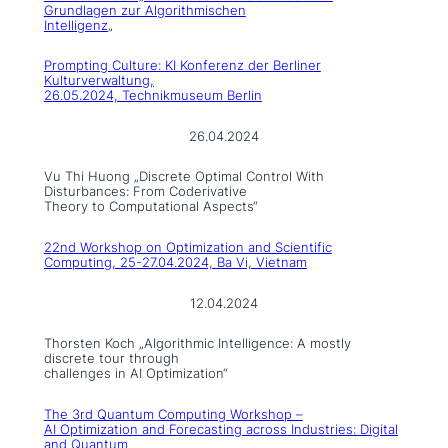
Grundlagen zur Algorithmischen
Intelligenz
„
Prompting Culture: KI Konferenz der Berliner
Kulturverwaltung,
26.05.2024, Technikmuseum Berlin
26.04.2024
Vu Thi Huong „Discrete Optimal Control With
Disturbances: From Coderivative
Theory to Computational Aspects“
22nd Workshop on Optimization and Scientific
Computing, 25-27.04.2024, Ba Vi, Vietnam
12.04.2024
Thorsten Koch „Algorithmic Intelligence: A mostly
discrete tour through
challenges in AI Optimization“
The 3rd Quantum Computing Workshop –
AI Optimization and Forecasting across Industries: Digital
and Quantum