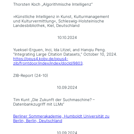
Thorsten Koch „Algorithmische Intelligenz“
»Künstliche Intelligenz in Kunst, Kulturmanagement
und Kulturvermittlung«, Schleswig-Holsteinische
Landesbibliothek, Kiel, Deutschland
10.10.2024
Yueksel-Erguen, Inci, Ida Litzel, and Hanqiu Peng.
“Integrating Large Citation Datasets,” October 10, 2024.
https://opus4.kobv.de/opus4-
zib/frontdoor/index/index/docId/9803
.
ZIB-Report (24-10)
10.09.2024
Tim Kunt „Die Zukunft der Suchmaschine? –
Datenbankzugriff mit LLMs“
Berliner Sommerakademie, Humboldt Universität zu
Berlin, Berlin, Deutschland
10.09.2024